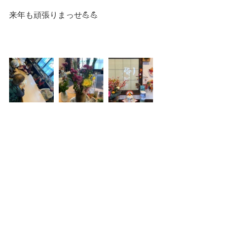
来年も頑張りまっせ💪💪