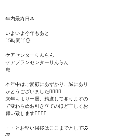
年内最終日🎍
いよいよ今年もあと
15時間半⏱
ケアセンターりんらん
ケアプランセンターりんらん
庵
本年中はご愛顧にあずかり、誠にあり
がとうございました🙇‍♀️🙇‍♀️
来年もより一層、精進して参りますの
で変わらぬお引き立てのほど宜しくお
願い致します🙇‍♀️🙇‍♀️
・・とお堅い挨拶はここまでとして🤣
🤣