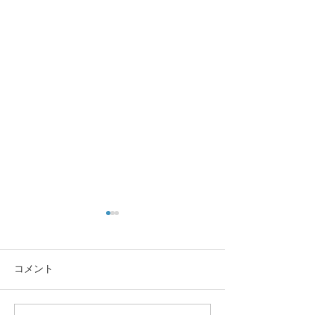
コメント
地域活動🧹