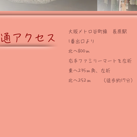
大阪メトロ谷町線 長原駅
通アクセス
1番出口より
北へ800ｍ
右手ファミリーマートを左折
東へ235ｍ角、左折
北へ252ｍ （徒歩約17分）